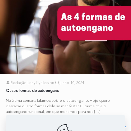
Redação Leny Kyrillos
on
junho 10, 2024
Quatro formas de autoengano
Na última semana falamos sobre o autoengano. Hoje quero
destacar quatro formas dele se manifestar. O primeiro é o
autoengano funcional, em que mentimos para nos
[…]
1
0
Read more