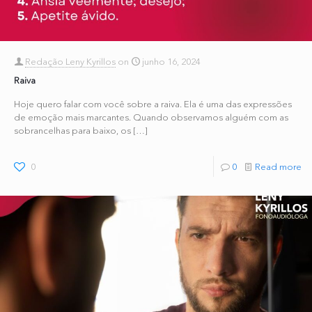
Redação Leny Kyrillos
on
junho 16, 2024
Raiva
Hoje quero falar com você sobre a raiva. Ela é uma das expressões
de emoção mais marcantes. Quando observamos alguém com as
sobrancelhas para baixo, os
[…]
0
0
Read more