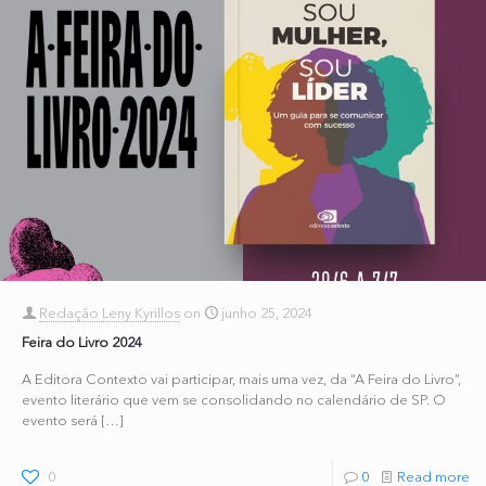
Redação Leny Kyrillos
on
junho 25, 2024
Feira do Livro 2024
A Editora Contexto vai participar, mais uma vez, da “A Feira do Livro”,
evento literário que vem se consolidando no calendário de SP. O
evento será
[…]
0
0
Read more