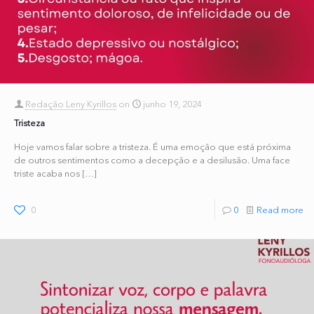
Redação Leny Kyrillos
on
junho 19, 2024
Tristeza
Hoje vamos falar sobre a tristeza. É uma emoção que está próxima
de outros sentimentos como a decepção e a desilusão. Uma face
triste acaba nos
[…]
0
0
Read more