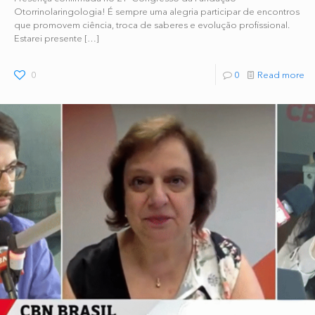
Otorrinolaringologia! É sempre uma alegria participar de encontros
que promovem ciência, troca de saberes e evolução profissional.
Estarei presente
[…]
0
0
Read more