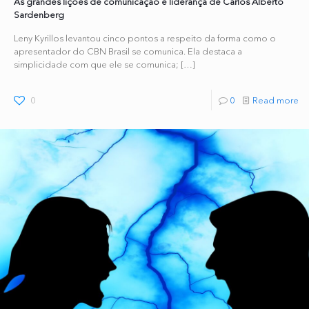
As grandes lições de comunicação e liderança de Carlos Alberto
Sardenberg
Leny Kyrillos levantou cinco pontos a respeito da forma como o
apresentador do CBN Brasil se comunica. Ela destaca a
simplicidade com que ele se comunica;
[…]
0
0
Read more