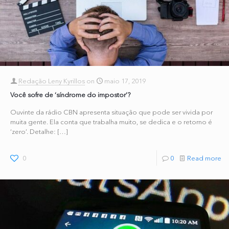
Redação Leny Kyrillos
on
maio 17, 2019
Você sofre de ‘síndrome do impostor’?
Ouvinte da rádio CBN apresenta situação que pode ser vivida por
muita gente. Ela conta que trabalha muito, se dedica e o retorno é
‘zero’. Detalhe:
[…]
0
0
Read more