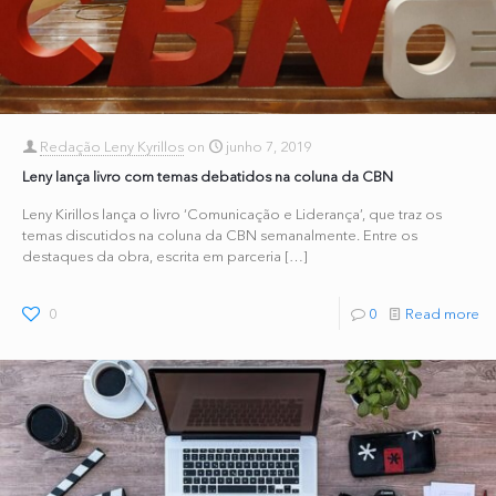
Redação Leny Kyrillos
on
junho 7, 2019
Leny lança livro com temas debatidos na coluna da CBN
Leny Kirillos lança o livro ‘Comunicação e Liderança’, que traz os
temas discutidos na coluna da CBN semanalmente. Entre os
destaques da obra, escrita em parceria
[…]
0
0
Read more