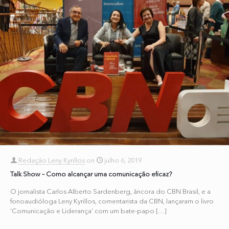
Redação Leny Kyrillos
on
julho 6, 2019
Talk Show – Como alcançar uma comunicação eficaz?
O jornalista Carlos Alberto Sardenberg, âncora do CBN Brasil, e a
fonoaudióloga Leny Kyrillos, comentarista da CBN, lançaram o livro
‘Comunicação e Liderança’ com um bate-papo
[…]