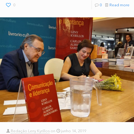
0
0
Read more
Redação Leny Kyrillos
on
junho 14, 2019