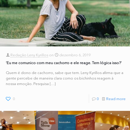
Redação Leny Kyrillos
on
dezembro 6, 2019
‘Eu me comunico com meu cachorro e ele reage. Tem lógica isso?’
Quem é dono de cachorro, sabe que tem. Leny Kyrillos afirma que a
gente percebe de maneira clara como os bichinhos reagem à
nossa emoção. Pesquisa
[…]
0
0
Read more