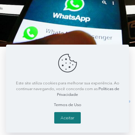
Redação Leny Kyrillos
on
abril 19, 2019
WhatsApp: mandar mensagens de texto ou de áudio?
Leny Kirillos explica que a mensagem de áudio traz mais
informações que a de texto, que é mais limitado. Por áudio, o
Este site utiliza cookies para melhorar sua experiência. Ao
receptor pode entender melhor,
[…]
continuar navegando, você concorda com as
Políticas de
Privacidade
0
0
Read more
Termos de Uso
Aceitar
1
2
3
Next page