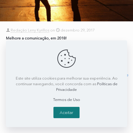
Redação Leny Kyrillos
on
dezembro 29, 2017
Melhore a comunicação, em 2018!
No último “Comunicação e Liderança” de 2017, na CBN, a Dra. Leny
Kyrillos falou sobre como a melhora da comunicação pode te
ajudar nas promessas e
[…]
0
0
Read more
Este site utiliza cookies para melhorar sua experiência. Ao
continuar navegando, você concorda com as
Políticas de
Privacidade
Termos de Uso
Aceitar