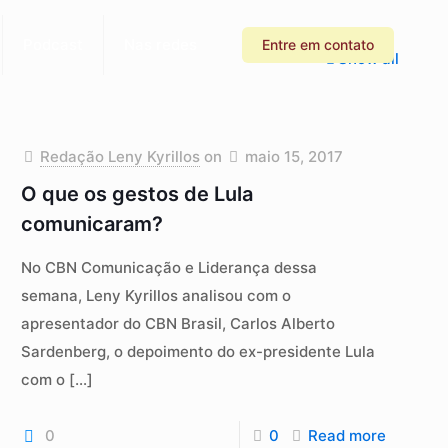
Podcast
Nas redes
Entre em contato
Show all
Redação Leny Kyrillos
on
maio 15, 2017
O que os gestos de Lula
comunicaram?
No CBN Comunicação e Liderança dessa
semana, Leny Kyrillos analisou com o
apresentador do CBN Brasil, Carlos Alberto
Sardenberg, o depoimento do ex-presidente Lula
com o
[…]
0
0
Read more