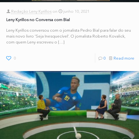
Redação Leny Kyrillos
on
junho 10, 2021
Leny Kyrillos no Conversa com Bial
Leny Kyrillos conversou com o jornalista Pedro Bial para falar do seu
mais novo livro ‘Seja Inesquecível’. O jornalista Roberto Kovalick,
com quem Leny escreveu o
[…]
0
0
Read more