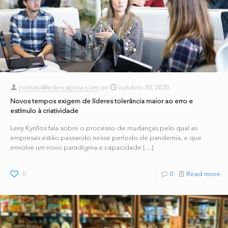
contato@edercapoia.com
on
outubro 30, 2020
Novos tempos exigem de líderes tolerância maior ao erro e
estímulo à criatividade
Leny Kyrillos fala sobre o processo de mudanças pelo qual as
empresas estão passando nesse período de pandemia, e que
envolve um novo paradigma e capacidade
[…]
0
0
Read more