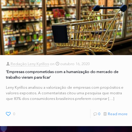
Redação Leny Kyrillos
on
outubro 16, 2020
‘Empresas comprometidas com a humanização do mercado de
trabalho vieram para ficar’
Leny Kyrillos analisou a valorização de empresas com propósitos e
valores expostos. A comentaristas citou uma pesquisa que mostra
que 83% dos consumidores brasileiros preferem comprar
[…]
0
0
Read more