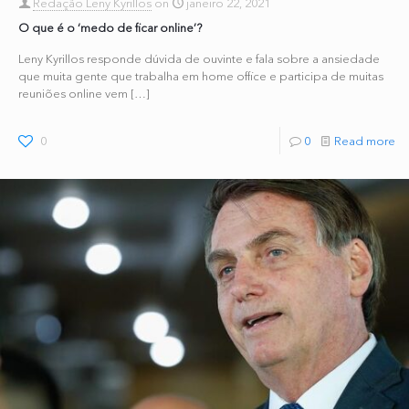
Redação Leny Kyrillos
on
janeiro 22, 2021
O que é o ‘medo de ficar online’?
Leny Kyrillos responde dúvida de ouvinte e fala sobre a ansiedade
que muita gente que trabalha em home office e participa de muitas
reuniões online vem
[…]
0
0
Read more