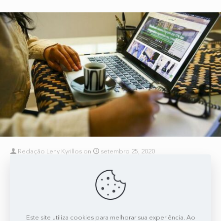
Redação Leny Kyrillos
on
setembro 25, 2020
Com pandemia, líderes buscam treinamento de urgência
Leny Kyrillos destaca que a busca pelo aprimoramento já era algo
que vinha caminhando aos poucos, mas que a pandemia acelerou.
Líderes, no geral, têm um
[…]
Este site utiliza cookies para melhorar sua experiência. Ao