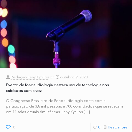
Redação Leny Kyrillos
on
outubro 9, 2020
Evento de fonoaudiologia destaca uso de tecnologia nos
cuidados com a voz
O Congresso Brasileiro de Fonoaudiologia conta com a
participação de 3,8 mil pessoas e 700 convidados que se revezam
em 11 salas virtuais simultâneas. Leny Kyrillos
[…]
0
0
Read more