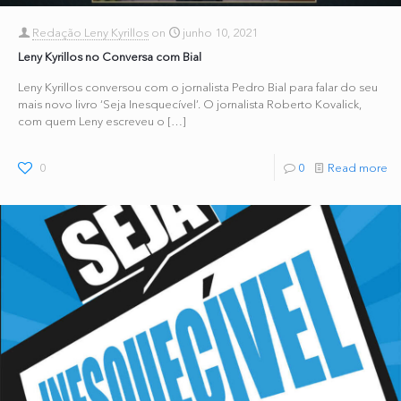
Redação Leny Kyrillos
on
junho 10, 2021
Leny Kyrillos no Conversa com Bial
Leny Kyrillos conversou com o jornalista Pedro Bial para falar do seu
mais novo livro ‘Seja Inesquecível’. O jornalista Roberto Kovalick,
com quem Leny escreveu o
[…]
0
0
Read more