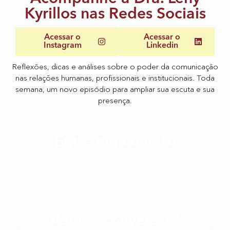
Kyrillos nas Redes Sociais
Acessar o
Acessar o
Instagram
Linkedin
Reflexões, dicas e análises sobre o poder da comunicação
nas relações humanas, profissionais e institucionais. Toda
semana, um novo episódio para ampliar sua escuta e sua
presença.
Entre em contato
Se você busca apoio para desenvolver sua
comunicação, sua presença ou a de sua equipe, envie
uma mensagem. Estou à disposição para atendimentos,
palestras e parcerias.
Vamos conversar?