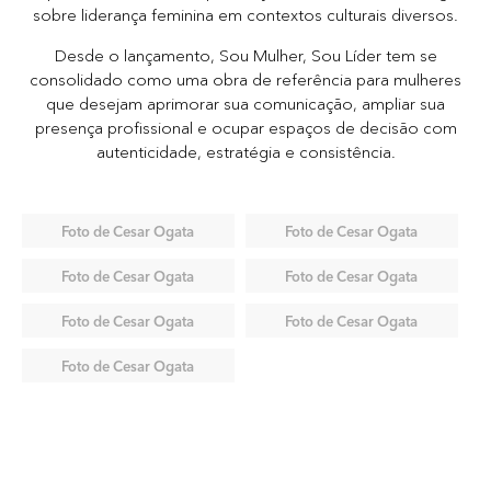
sobre liderança feminina em contextos culturais diversos.
Desde o lançamento, Sou Mulher, Sou Líder tem se
consolidado como uma obra de referência para mulheres
que desejam aprimorar sua comunicação, ampliar sua
presença profissional e ocupar espaços de decisão com
autenticidade, estratégia e consistência.
Foto de Cesar Ogata
Foto de Cesar Ogata
Foto de Cesar Ogata
Foto de Cesar Ogata
Foto de Cesar Ogata
Foto de Cesar Ogata
Foto de Cesar Ogata