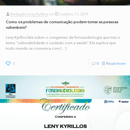
Redação Leny Kyrillos
on
outubro 11, 2019
Como os problemas de comunicação podem tornar as pessoas
vulneráveis?
Leny Kyrillos fala sobre o congresso de fonoaudiologia que traz o
tema: “vulnerabilidade e cuidado com a saúde”. Ela explica que
todo mundo se comunica com
[…]
0
0
Read more