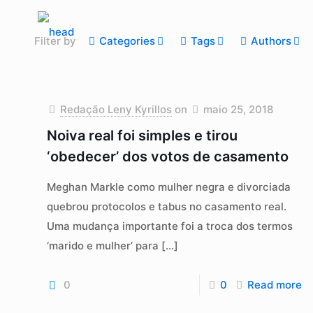
Filter by
Categories
Tags
Authors
Redação Leny Kyrillos
on
maio 25, 2018
Noiva real foi simples e tirou
‘obedecer’ dos votos de casamento
Meghan Markle como mulher negra e divorciada
quebrou protocolos e tabus no casamento real.
Uma mudança importante foi a troca dos termos
‘marido e mulher’ para
[…]
0
0
Read more