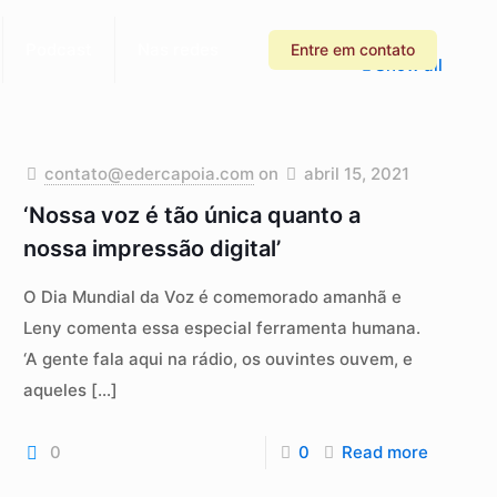
Podcast
Nas redes
Entre em contato
Show all
contato@edercapoia.com
on
abril 15, 2021
‘Nossa voz é tão única quanto a
nossa impressão digital’
O Dia Mundial da Voz é comemorado amanhã e
Leny comenta essa especial ferramenta humana.
‘A gente fala aqui na rádio, os ouvintes ouvem, e
aqueles
[…]
0
0
Read more