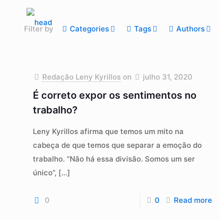
Filter by
Categories
Tags
Authors
Redação Leny Kyrillos
on
julho 31, 2020
É correto expor os sentimentos no
trabalho?
Leny Kyrillos afirma que temos um mito na
cabeça de que temos que separar a emoção do
trabalho. “Não há essa divisão. Somos um ser
único”,
[…]
0
0
Read more