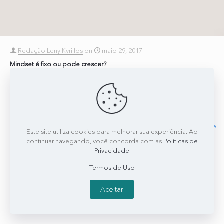
Redação Leny Kyrillos
on
maio 29, 2017
Mindset é fixo ou pode crescer?
Você sabe o que é Mindset? O termo está na moda no mundo
corporativo e está sendo abordado em diversos livros, atualmente.
Leny explica que o
[…]
0
0
Read more
Este site utiliza cookies para melhorar sua experiência. Ao
continuar navegando, você concorda com as
Políticas de
Privacidade
Termos de Uso
Aceitar