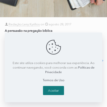
Redação Leny Kyrillos
on
agosto 28, 2017
A persuasão na pregação bíblica
A partir de uma pergunta de um ouvinte, Leny Kyrillos falou sobre a
persuasão no ambiente religioso na sua coluna “Comunicação e
Liderança”, na CBN. No
[…]
0
0
Read more
Este site utiliza cookies para melhorar sua experiência. Ao
continuar navegando, você concorda com as
Políticas de
Privacidade
Termos de Uso
Aceitar