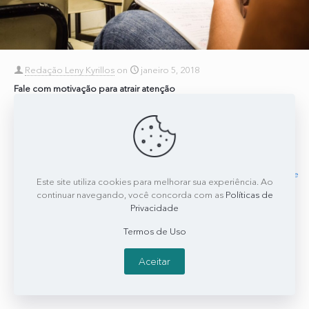
Redação Leny Kyrillos
on
janeiro 5, 2018
Fale com motivação para atrair atenção
No primeiro “Comunicação e Liderança” de 2018, na CBN, a Dra.
Leny Kyrillos respondeu a pergunta da ouvinte Maria do Carmo
Valente. Ela é professora e
[…]
0
0
Read more
Este site utiliza cookies para melhorar sua experiência. Ao
continuar navegando, você concorda com as
Políticas de
Privacidade
Termos de Uso
Aceitar