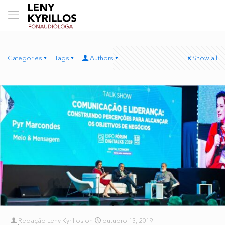
Categories
Tags
Authors
Show all
Redação Leny Kyrillos
on
outubro 13, 2019