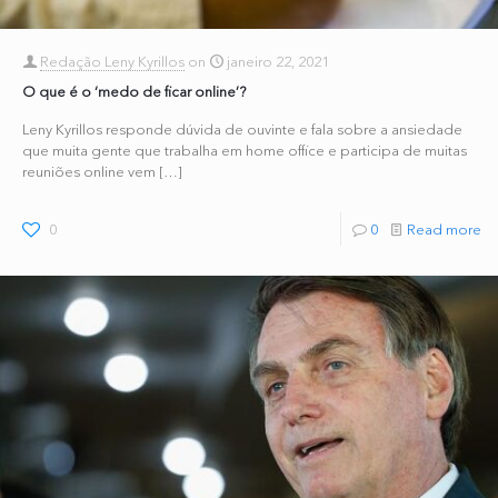
Redação Leny Kyrillos
on
janeiro 22, 2021
O que é o ‘medo de ficar online’?
Leny Kyrillos responde dúvida de ouvinte e fala sobre a ansiedade
que muita gente que trabalha em home office e participa de muitas
reuniões online vem
[…]
0
0
Read more