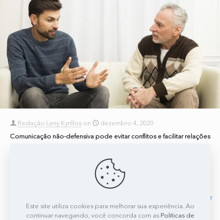
Redação Leny Kyrillos
on
dezembro 4, 2020
Comunicação não-defensiva pode evitar conflitos e facilitar relações
Leny Kyrillos explica que a comunicação não-defensiva consiste em
buscar o entendimento e a compreensão, mesmo em situações em
que nos sentimos ofendidos. Uma das principais
[…]
0
0
Read more
Este site utiliza cookies para melhorar sua experiência. Ao
continuar navegando, você concorda com as
Políticas de