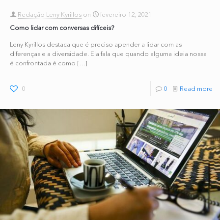
Redação Leny Kyrillos
on
fevereiro 12, 2021
Como lidar com conversas difíceis?
Leny Kyrillos destaca que é preciso apender a lidar com as
diferenças e a diversidade. Ela fala que quando alguma ideia nossa
é confrontada é como
[…]
0
0
Read more