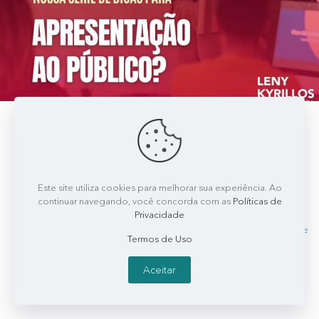
Redação Leny Kyrillos
on
maio 6, 2024
Dicas para apresentação ao público
Hoje trago para você uma síntese do que expliquei nas postagens.
Antes de se preparar para uma apresentação impactante, é crucial
Este site utiliza cookies para melhorar sua experiência. Ao
entender seu público-alvo e adaptar
[…]
continuar navegando, você concorda com as
Políticas de
Privacidade
0
0
Read more
Termos de Uso
Aceitar