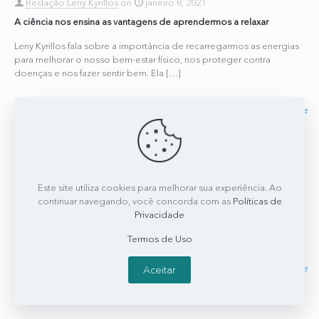
Redação Leny Kyrillos
on
janeiro 8, 2021
A ciência nos ensina as vantagens de aprendermos a relaxar
Leny Kyrillos fala sobre a importância de recarregarmos as energias
para melhorar o nosso bem-estar físico, nos proteger contra
doenças e nos fazer sentir bem. Ela
[…]
0
0
Read more
Redação Leny Kyrillos
on
janeiro 23, 2018
Sextou com…. a ciência da felicidade
Este site utiliza cookies para melhorar sua experiência. Ao
continuar navegando, você concorda com as
Políticas de
Professor israelense Tal Ben-Shahar deu uma palestra fantástica
Privacidade
explicando a ciência da felicidade. Entre os pontos que ele
defende estão: a permissão de sermos humanos, com
[…]
Termos de Uso
0
0
Read more
Aceitar