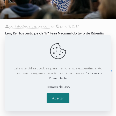
contato@edercapoia.com
on
julho 3, 2017
Leny Kyrillos participa da 17ª Feira Nacional do Livro de Ribeirão
Preto
No dia 08 de junho, Leny Kyrillos palestrou para 80 alunos do curso
de Jornalismo e Publicidade da Universidade de Ribeirão Preto
(UNAERP), no interior de
[…]
Este site utiliza cookies para melhorar sua experiência. Ao
0
0
Read more
continuar navegando, você concorda com as
Políticas de
Privacidade
Termos de Uso
Aceitar