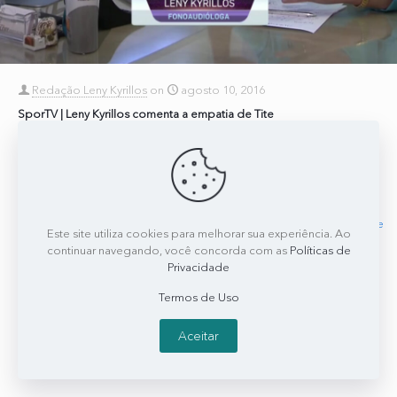
Redação Leny Kyrillos
on
agosto 10, 2016
SporTV | Leny Kyrillos comenta a empatia de Tite
Leny Kyrillos participou de matéria do canal SporTV sobre a empatia
do técnico Tite, referência no país e que conquista cada vez mais
seguidores. Clique aqui
[…]
0
0
Read more
Este site utiliza cookies para melhorar sua experiência. Ao
continuar navegando, você concorda com as
Políticas de
Privacidade
Termos de Uso
Aceitar