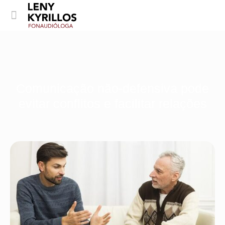
Comunicação não-defensiva pode
evitar conflitos e facilitar relações