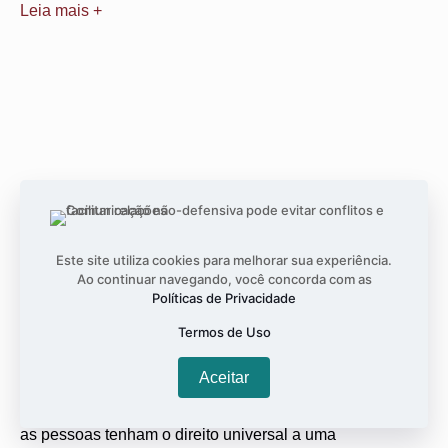
Leia mais +
Este site utiliza cookies para melhorar sua experiência.
Ao continuar navegando, você concorda com as
O ponto de encontro entre a fonoaudiologia e
Políticas de Privacidade
os Direitos Humanos
Termos de Uso
janeiro 12, 2018
Nenhum comentário
Aceitar
O congresso de fonoaudiologia deste ano, em Curitiba,
discute os direitos humanos. A ideia é garantir que todas
as pessoas tenham o direito universal a uma