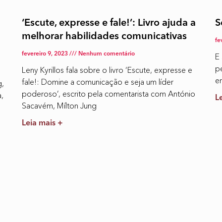
‘Escute, expresse e fale!’: Livro ajuda a
S
melhorar habilidades comunicativas
fe
fevereiro 9, 2023
Nenhum comentário
E
p
Leny Kyrillos fala sobre o livro ‘Escute, expresse e
e
fale!: Domine a comunicação e seja um líder
g,
poderoso’, escrito pela comentarista com António
,
L
Sacavém, Mílton Jung
Leia mais +