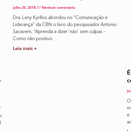
julho 20, 2018
Nenhum comentário
Dra. Leny Kyrillos abordou no “Comunicação e
Liderança” da CBN o livro do pesquisador Antonio
Sacavem, “Aprenda a dizer ‘não’ sem culpas –
Como não positivo
Leia mais +
É
–
c
ju
O
mu
V
e
r
a
l