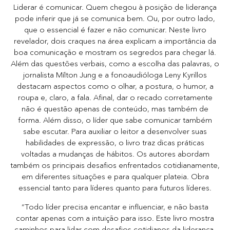
Liderar é comunicar. Quem chegou à posição de liderança
pode inferir que já se comunica bem. Ou, por outro lado,
que o essencial é fazer e não comunicar. Neste livro
revelador, dois craques na área explicam a importância da
boa comunicação e mostram os segredos para chegar lá.
Além das questões verbais, como a escolha das palavras, o
jornalista Mílton Jung e a fonoaudióloga Leny Kyrillos
destacam aspectos como o olhar, a postura, o humor, a
roupa e, claro, a fala. Afinal, dar o recado corretamente
não é questão apenas de conteúdo, mas também de
forma. Além disso, o líder que sabe comunicar também
sabe escutar. Para auxiliar o leitor a desenvolver suas
habilidades de expressão, o livro traz dicas práticas
voltadas a mudanças de hábitos. Os autores abordam
também os principais desafios enfrentados cotidianamente,
em diferentes situações e para qualquer plateia. Obra
essencial tanto para líderes quanto para futuros líderes.
“Todo líder precisa encantar e influenciar, e não basta
contar apenas com a intuição para isso. Este livro mostra
caminhos para lidar com desafios cotidianos da liderança,