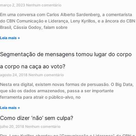
março 2, 2023
Nenhum comentário
Em uma conversa com Carlos Alberto Sardenberg, a comentarista
do CBN Comunicação e Liderança, Leny Kyrillos, e a âncora do CBN
Brasil, Cássia Godoy, falam sobre
Leia mais +
Segmentação de mensagens tomou lugar do corpo
a corpo na caça ao voto?
agosto 24, 2018
Nenhum comentário
Nesta era digital, existem novas formas de persuasão. O Big Data,
que são os dados armazenados, passa a ser importante
ferramenta para atrair o público-alvo, no
Leia mais +
Como dizer ‘não’ sem culpa?
julho 20, 2018
Nenhum comentário
Dra. Leny Kyrillos abordou no “Comunicação e Liderança” da CBN o