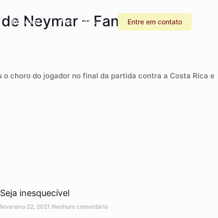
 de Neymar – Fantástico
Podcast
Nas redes
Entre em contato
 o choro do jogador no final da partida contra a Costa Rica e
Seja inesquecível
fevereiro 22, 2021
Nenhum comentário