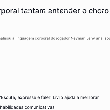
rporal tentam entender o choro
Home
Sobre
Atendimento
Livros
nalisou a linguagem corporal do jogador Neymar. Leny analisou
‘Escute, expresse e fale!’: Livro ajuda a melhorar
habilidades comunicativas