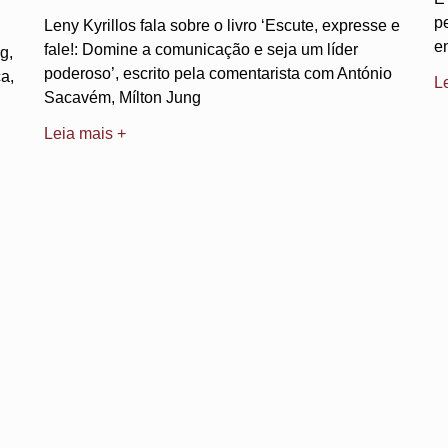
p
Leny Kyrillos fala sobre o livro ‘Escute, expresse e
e
fale!: Domine a comunicação e seja um líder
g,
poderoso’, escrito pela comentarista com António
a,
L
Sacavém, Mílton Jung
Leia mais +