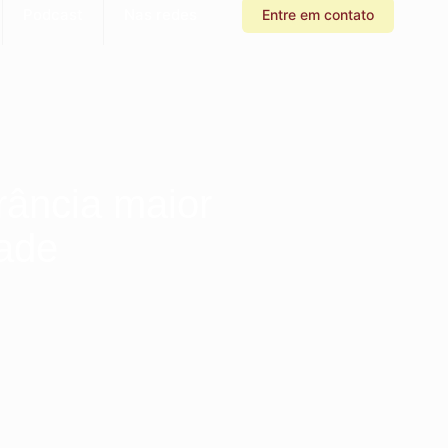
Podcast
Nas redes
Entre em contato
rância maior
dade