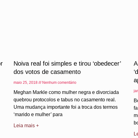
or
Noiva real foi simples e tirou ‘obedecer’
A
dos votos de casamento
‘
a
maio 25, 2018
Nenhum comentário
ja
Meghan Markle como mulher negra e divorciada
,
quebrou protocolos e tabus no casamento real.
B
Uma mudança importante foi a troca dos termos
f
‘marido e mulher’ para
m
b
Leia mais +
L