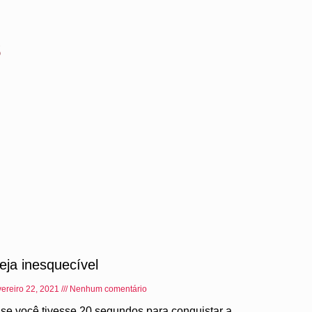
s
eja inesquecível
vereiro 22, 2021
Nenhum comentário
 se você tivesse 20 segundos para conquistar a