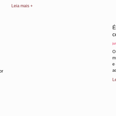
Leia mais +
É
c
ju
O
m
e
a
or
L