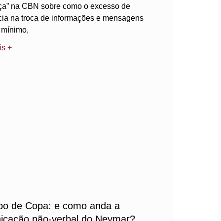
ça” na CBN sobre como o excesso de
cia na troca de informações e mensagens
 mínimo,
is +
po de Copa: e como anda a
icação não-verbal do Neymar?