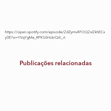
https://open.spotify.com/episode/2dZymv4FOQ2xI2khECx
y0E?si=YVqYgMa_RPKS6HckrQi6_A
Publicações relacionadas