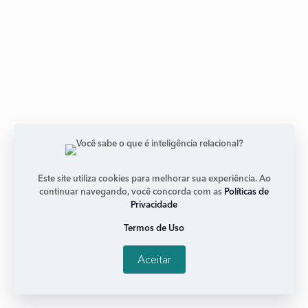
Palestra na Unicamp de Limeira
Este site utiliza cookies para melhorar sua experiência. Ao
janeiro 11, 2018
Nenhum comentário
continuar navegando, você concorda com as
Políticas de
Privacidade
No mês de setembro, a Dra. Leny Kyrillos participou da
Semana de Administração e Administração Pública da
Termos de Uso
UNICAMP. Leny conversou com cerca de 150 alunos na
Aceitar
Leia mais +