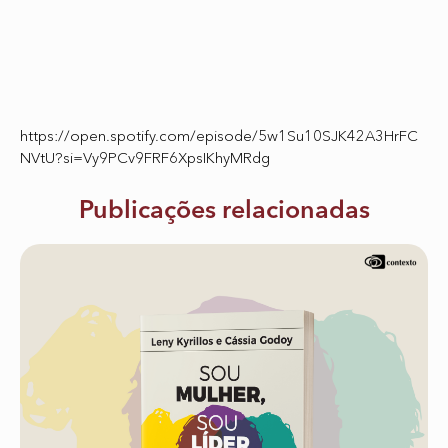
https://open.spotify.com/episode/5w1Su10SJK42A3HrFC
NVtU?si=Vy9PCv9FRF6XpsIKhyMRdg
Publicações relacionadas