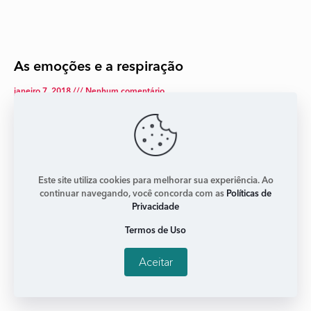
As emoções e a respiração
janeiro 7, 2018
Nenhum comentário
A gente costuma negligenciar muito a respiração e sua
importância para a nossa saúde. Do ponto de vista
simbólico, respirar é trocar com o meio ambiente.
Leia mais +
Este site utiliza cookies para melhorar sua experiência. Ao
continuar navegando, você concorda com as
Políticas de
Privacidade
Termos de Uso
Aceitar