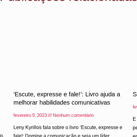
‘Escute, expresse e fale!’: Livro ajuda a
S
melhorar habilidades comunicativas
fe
fevereiro 9, 2023
Nenhum comentário
E
Leny Kyrillos fala sobre o livro ‘Escute, expresse e
p
g,
fale!: Domine a comunicação e seja um líder
e