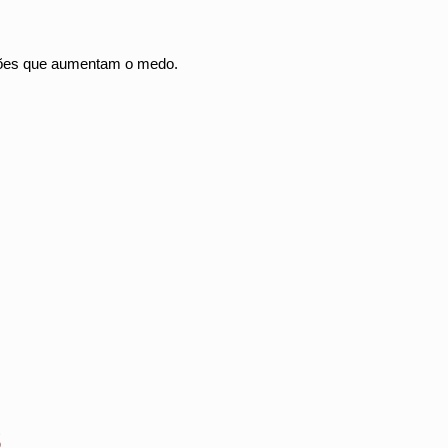
azões que aumentam o medo.
s