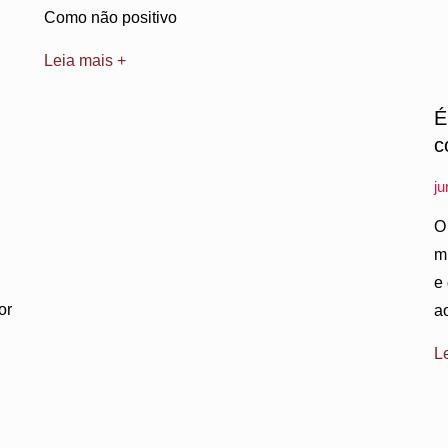
Como não positivo
Leia mais +
É
c
j
O
m
e
or
a
L