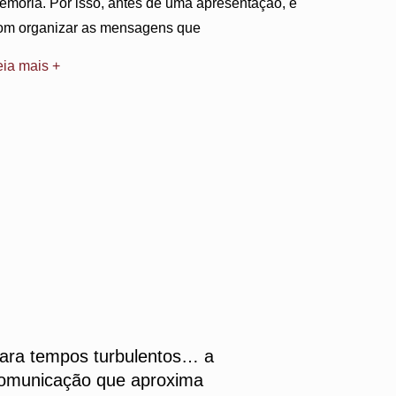
emória. Por isso, antes de uma apresentação, é
om organizar as mensagens que
eia mais +
ara tempos turbulentos… a
omunicação que aproxima