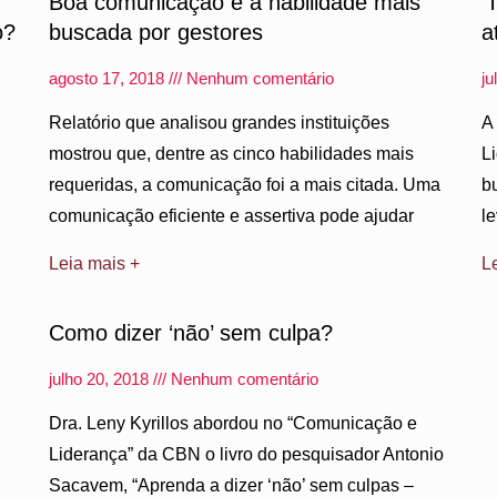
Boa comunicação é a habilidade mais
‘
o?
buscada por gestores
a
agosto 17, 2018
Nenhum comentário
ju
Relatório que analisou grandes instituições
A
mostrou que, dentre as cinco habilidades mais
L
requeridas, a comunicação foi a mais citada. Uma
b
comunicação eficiente e assertiva pode ajudar
l
Leia mais +
L
Como dizer ‘não’ sem culpa?
julho 20, 2018
Nenhum comentário
Dra. Leny Kyrillos abordou no “Comunicação e
Liderança” da CBN o livro do pesquisador Antonio
Sacavem, “Aprenda a dizer ‘não’ sem culpas –