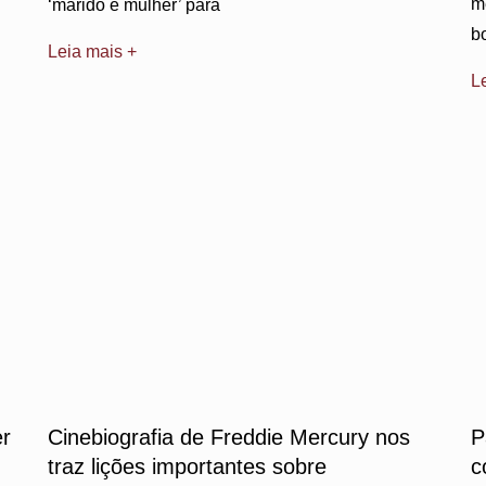
m
‘marido e mulher’ para
b
Leia mais +
L
er
Cinebiografia de Freddie Mercury nos
P
traz lições importantes sobre
c