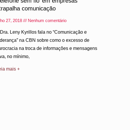
Telefone sem fio’ em empresas
trapalha comunicação
lho 27, 2018
Nenhum comentário
 Dra. Leny Kyrillos fala no “Comunicação e
iderança” na CBN sobre como o excesso de
urocracia na troca de informações e mensagens
eva, no mínimo,
eia mais +