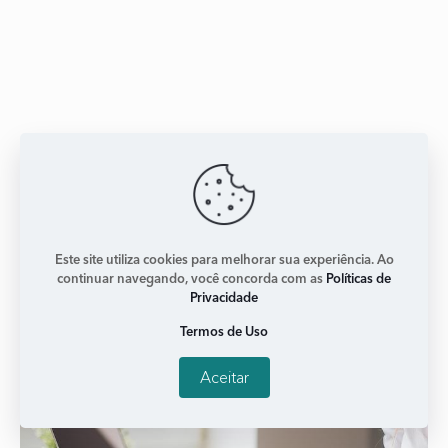
Gestores de sonhos: empresas começam a
perceber potencial desta ideia
janeiro 3, 2018
Nenhum comentário
Conceito surgiu do Ricardo Castanheira e da Laura Torres.
Este site utiliza cookies para melhorar sua experiência. Ao
Eles perceberam que havia muita infelicidade nas
continuar navegando, você concorda com as
Políticas de
empresas, e claro, que isso impactava nos resultados. A
Privacidade
dupla,
Termos de Uso
Leia mais +
Aceitar