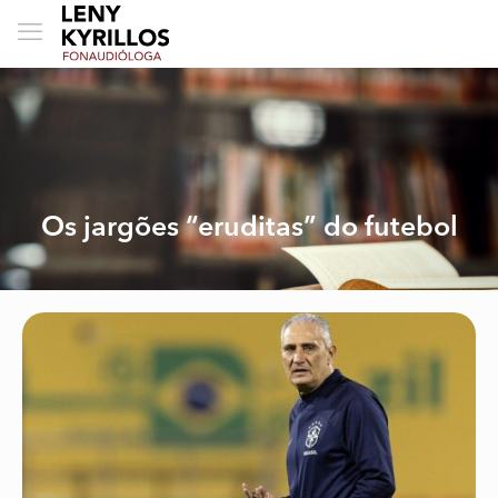
Os jargões “eruditas” do futebol