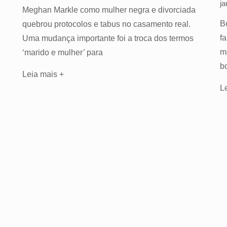
ja
Meghan Markle como mulher negra e divorciada
B
quebrou protocolos e tabus no casamento real.
,
f
Uma mudança importante foi a troca dos termos
m
‘marido e mulher’ para
b
Leia mais +
L