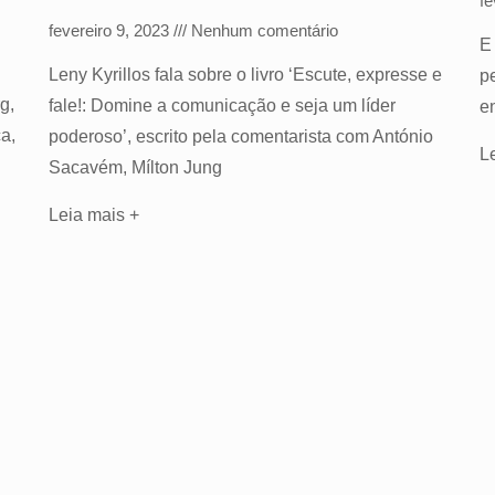
fe
fevereiro 9, 2023
Nenhum comentário
E
Leny Kyrillos fala sobre o livro ‘Escute, expresse e
p
g,
fale!: Domine a comunicação e seja um líder
e
a,
poderoso’, escrito pela comentarista com António
L
Sacavém, Mílton Jung
Leia mais +