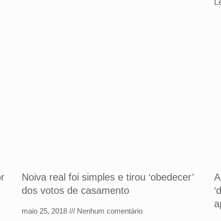
L
or
Noiva real foi simples e tirou ‘obedecer’
A
dos votos de casamento
‘
a
maio 25, 2018
Nenhum comentário