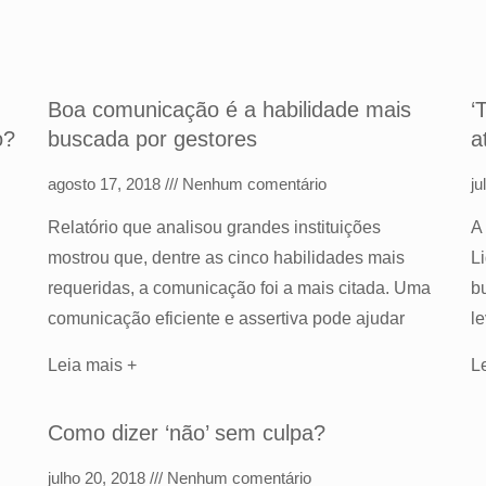
Boa comunicação é a habilidade mais
‘
o?
buscada por gestores
a
agosto 17, 2018
Nenhum comentário
ju
Relatório que analisou grandes instituições
A
mostrou que, dentre as cinco habilidades mais
L
requeridas, a comunicação foi a mais citada. Uma
b
comunicação eficiente e assertiva pode ajudar
l
Leia mais +
L
Como dizer ‘não’ sem culpa?
julho 20, 2018
Nenhum comentário