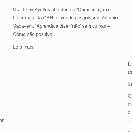
Dra. Leny Kyrillos abordou no “Comunicação e
Liderança” da CBN o livro do pesquisador Antonio
Sacavem, “Aprenda a dizer ‘não’ sem culpas –
Como não positivo
Leia mais +
É
c
j
O
m
e
or
a