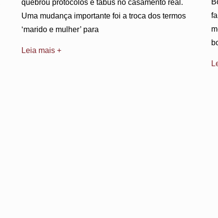
B
quebrou protocolos e tabus no casamento real.
,
f
Uma mudança importante foi a troca dos termos
m
‘marido e mulher’ para
b
Leia mais +
L