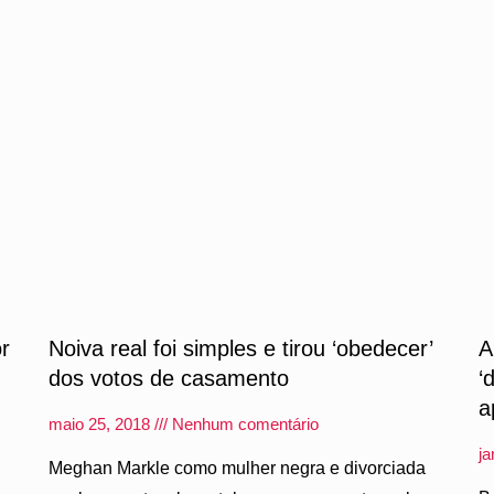
or
Noiva real foi simples e tirou ‘obedecer’
A
dos votos de casamento
‘
a
maio 25, 2018
Nenhum comentário
ja
Meghan Markle como mulher negra e divorciada