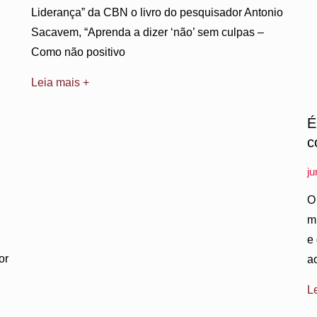
Liderança” da CBN o livro do pesquisador Antonio
Sacavem, “Aprenda a dizer ‘não’ sem culpas –
Como não positivo
Leia mais +
É
c
j
O
m
e
or
a
L