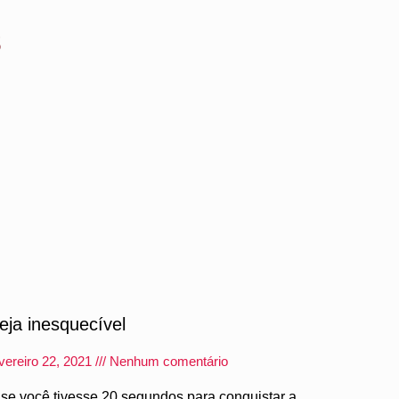
s
eja inesquecível
vereiro 22, 2021
Nenhum comentário
 se você tivesse 20 segundos para conquistar a