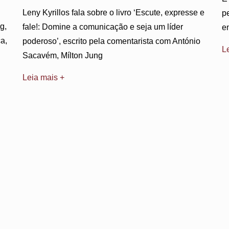
Leny Kyrillos fala sobre o livro ‘Escute, expresse e
p
g,
fale!: Domine a comunicação e seja um líder
e
a,
poderoso’, escrito pela comentarista com António
L
Sacavém, Mílton Jung
Leia mais +