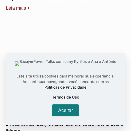
Leia mais +
Este site utiliza cookies para melhorar sua experiência.
Ao continuar navegando, você concorda com as
Políticas de Privacidade
Expert 2018 – XP Investimentos
Termos de Uso
janeiro 11, 2018
Nenhum comentário
Dra. Leny Kyrillos participou ao lado do jornalista Milton
Aceitar
Jung no Expert 2018, evento organizado pela XP
Investimentos. Leny e Milton falaram sobre “Comunicar e