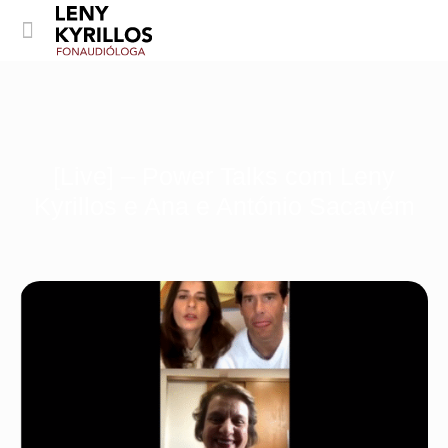
[Live] – Power Talks com Leny
Kyrillos e Ana e António Sacavém