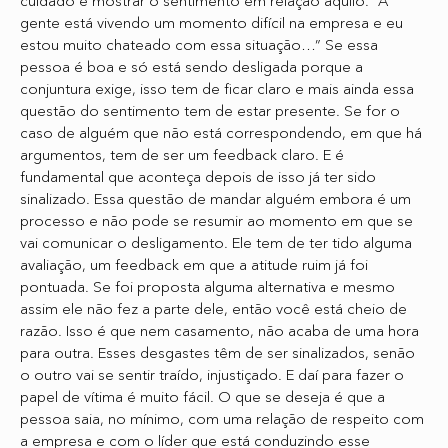
cuidado é mostrar o sentimento em relação àquilo. “A
gente está vivendo um momento difícil na empresa e eu
estou muito chateado com essa situação…” Se essa
pessoa é boa e só está sendo desligada porque a
conjuntura exige, isso tem de ficar claro e mais ainda essa
questão do sentimento tem de estar presente. Se for o
caso de alguém que não está correspondendo, em que há
argumentos, tem de ser um feedback claro. E é
fundamental que aconteça depois de isso já ter sido
sinalizado. Essa questão de mandar alguém embora é um
processo e não pode se resumir ao momento em que se
vai comunicar o desligamento. Ele tem de ter tido alguma
avaliação, um feedback em que a atitude ruim já foi
pontuada. Se foi proposta alguma alternativa e mesmo
assim ele não fez a parte dele, então você está cheio de
razão. Isso é que nem casamento, não acaba de uma hora
para outra. Esses desgastes têm de ser sinalizados, senão
o outro vai se sentir traído, injustiçado. E daí para fazer o
papel de vítima é muito fácil. O que se deseja é que a
pessoa saia, no mínimo, com uma relação de respeito com
a empresa e com o líder que está conduzindo esse