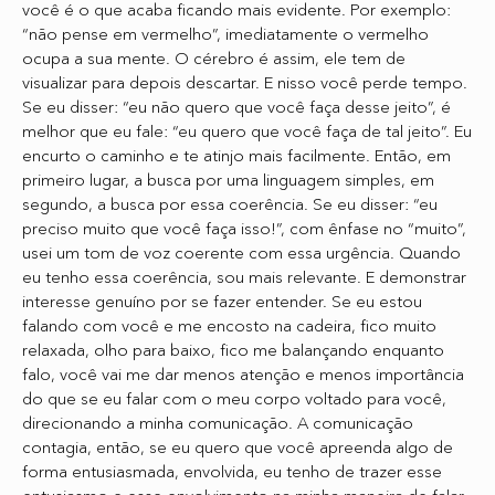
você é o que acaba ficando mais evidente. Por exemplo:
“não pense em vermelho”, imediatamente o vermelho
ocupa a sua mente. O cérebro é assim, ele tem de
visualizar para depois descartar. E nisso você perde tempo.
Se eu disser: “eu não quero que você faça desse jeito”, é
melhor que eu fale: “eu quero que você faça de tal jeito”. Eu
encurto o caminho e te atinjo mais facilmente. Então, em
primeiro lugar, a busca por uma linguagem simples, em
segundo, a busca por essa coerência. Se eu disser: “eu
preciso muito que você faça isso!”, com ênfase no “muito”,
usei um tom de voz coerente com essa urgência. Quando
eu tenho essa coerência, sou mais relevante. E demonstrar
interesse genuíno por se fazer entender. Se eu estou
falando com você e me encosto na cadeira, fico muito
relaxada, olho para baixo, fico me balançando enquanto
falo, você vai me dar menos atenção e menos importância
do que se eu falar com o meu corpo voltado para você,
direcionando a minha comunicação. A comunicação
contagia, então, se eu quero que você apreenda algo de
forma entusiasmada, envolvida, eu tenho de trazer esse