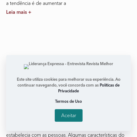
a tendência é de aumentar a
Leia mais +
Este site utiliza cookies para melhorar sua experiência. Ao
continuar navegando, você concorda com as
Políticas de
Privacidade
Cinebiografia de Freddie Mercury nos traz
Termos de Uso
lições importantes sobre comunicação
Aceitar
janeiro 28, 2018
Nenhum comentário
A grande marca do artista é a conexão que ele
estabelecia com as pessoas. Algumas características do