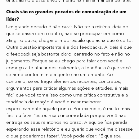
entusiasmo e esse envolvimento na minha maneira de falar.
Quais são os grandes pecados de comunicação de um
líder?
Um grande pecado é não ouvir. Não ter a mínima ideia do
que se passa com o outro, não se preocupar em como
atingir o outro, chegar e impor aquilo que acha que é certo.
Outra questão importante é a dos feedbacks. A ideia é que
o feedback seja bastante claro, centrado no fato e não no
julgamento. Porque se eu chego para falar com você e
começo a te atacar pessoalmente, a tendência é que você
se arme contra mim e a gente crie um embate. Ao
contrário, se eu trago elementos racionais, concretos,
argumentos para criticar algumas ações e atitudes, é mais
fácil que você tome isso como uma crítica construtiva e a
tendência de reação é você buscar melhorar
especificamente aquele ponto. Por exemplo, é muito mais
fácil eu falar: “estou muito incomodada porque você não
entrega os seus relatórios no prazo. A equipe fica parada
esperando esse relatório e eu queria que você me dissesse
o que poderíamos fazer”. Você pode dizer: “É que sou