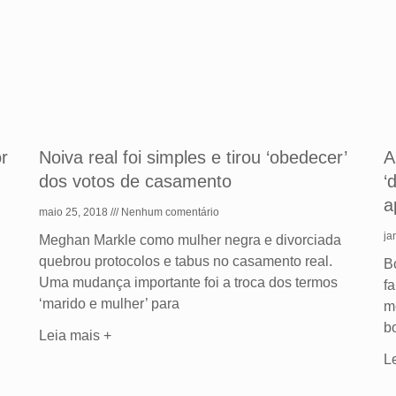
or
Noiva real foi simples e tirou ‘obedecer’
A
dos votos de casamento
‘
a
maio 25, 2018
Nenhum comentário
ja
Meghan Markle como mulher negra e divorciada
,
quebrou protocolos e tabus no casamento real.
B
Uma mudança importante foi a troca dos termos
f
‘marido e mulher’ para
m
b
Leia mais +
L