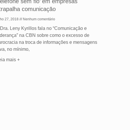
Telefone sem fio’ em empresas
trapalha comunicação
lho 27, 2018
Nenhum comentário
 Dra. Leny Kyrillos fala no “Comunicação e
iderança” na CBN sobre como o excesso de
urocracia na troca de informações e mensagens
eva, no mínimo,
eia mais +