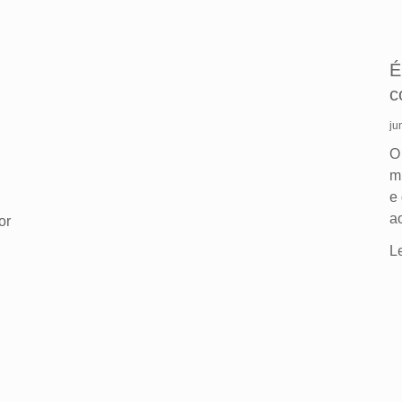
É
c
ju
O
m
e
a
or
L