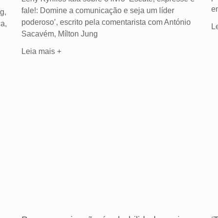
e
fale!: Domine a comunicação e seja um líder
g,
poderoso’, escrito pela comentarista com António
a,
L
Sacavém, Mílton Jung
Leia mais +