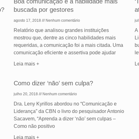
Boa comunicação é a habilidade mais
‘
o?
buscada por gestores
a
agosto 17, 2018
Nenhum comentário
ju
Relatório que analisou grandes instituições
A
mostrou que, dentre as cinco habilidades mais
L
requeridas, a comunicação foi a mais citada. Uma
b
comunicação eficiente e assertiva pode ajudar
l
Leia mais +
L
Como dizer ‘não’ sem culpa?
julho 20, 2018
Nenhum comentário
Dra. Leny Kyrillos abordou no “Comunicação e
Liderança” da CBN o livro do pesquisador Antonio
Sacavem, “Aprenda a dizer ‘não’ sem culpas –
Como não positivo
Leia mais +