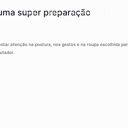
 uma super preparação
Home
Sobre
Atendimento
Livros
estar atenção na postura, nos gestos e na roupa escolhida p
utador.