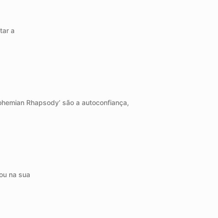
tar a
Bohemian Rhapsody’ são a autoconfiança,
ou na sua