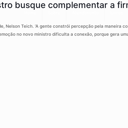
istro busque complementar a fi
Home
Sobre
Atendimento
Livros
e, Nelson Teich. ‘A gente constrói percepção pela maneira com
 emoção no novo ministro dificulta a conexão, porque gera um