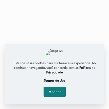
Expert 2018 – XP Investimentos
janeiro 11, 2018
Nenhum comentário
Este site utiliza cookies para melhorar sua experiência. Ao
Dra. Leny Kyrillos participou ao lado do jornalista Milton
continuar navegando, você concorda com as
Políticas de
Jung no Expert 2018, evento organizado pela XP
Privacidade
Investimentos. Leny e Milton falaram sobre “Comunicar e
Termos de Uso
liderar:
Aceitar
Leia mais +