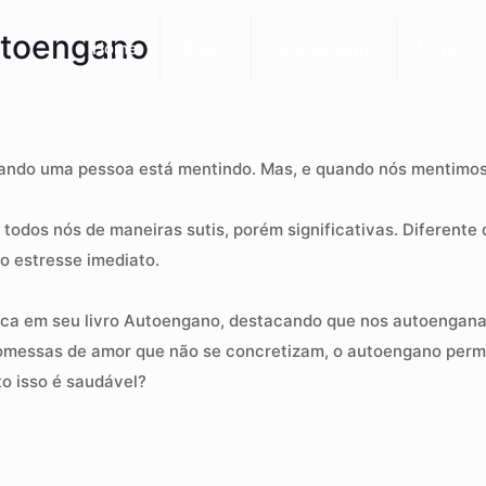
utoengano
Home
Sobre
Atendimento
Livros
uando uma pessoa está mentindo. Mas, e quando nós mentimo
odos nós de maneiras sutis, porém significativas. Diferente
o estresse imediato.
ática em seu livro Autoengano, destacando que nos autoengan
romessas de amor que não se concretizam, o autoengano perme
to isso é saudável?