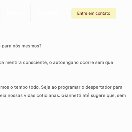
Podcast
Nas redes
Entre em contato
s para nós mesmos?
 da mentira consciente, o autoengano ocorre sem que
amos o tempo todo. Seja ao programar o despertador para
ia nossas vidas cotidianas. Giannetti até sugere que, sem