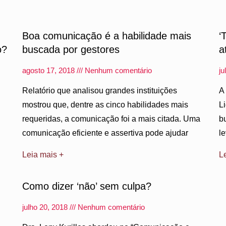
Boa comunicação é a habilidade mais
‘
o?
buscada por gestores
a
agosto 17, 2018
Nenhum comentário
ju
Relatório que analisou grandes instituições
A
mostrou que, dentre as cinco habilidades mais
L
requeridas, a comunicação foi a mais citada. Uma
b
comunicação eficiente e assertiva pode ajudar
l
Leia mais +
L
Como dizer ‘não’ sem culpa?
julho 20, 2018
Nenhum comentário