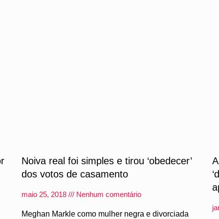
or
Noiva real foi simples e tirou ‘obedecer’
A
dos votos de casamento
‘
a
maio 25, 2018
Nenhum comentário
ja
Meghan Markle como mulher negra e divorciada