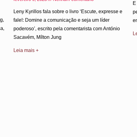
E
Leny Kyrillos fala sobre o livro ‘Escute, expresse e
p
g,
fale!: Domine a comunicação e seja um líder
e
a,
poderoso’, escrito pela comentarista com António
L
Sacavém, Mílton Jung
Leia mais +