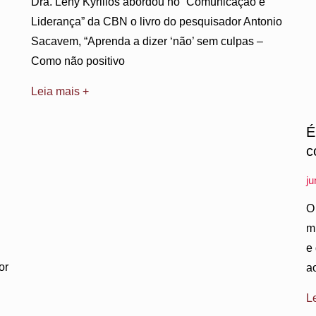
Dra. Leny Kyrillos abordou no “Comunicação e
Liderança” da CBN o livro do pesquisador Antonio
Sacavem, “Aprenda a dizer ‘não’ sem culpas –
Como não positivo
Leia mais +
É
c
j
O
m
e
or
a
L