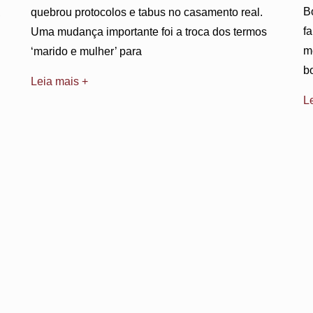
B
quebrou protocolos e tabus no casamento real.
,
f
Uma mudança importante foi a troca dos termos
m
‘marido e mulher’ para
b
Leia mais +
L