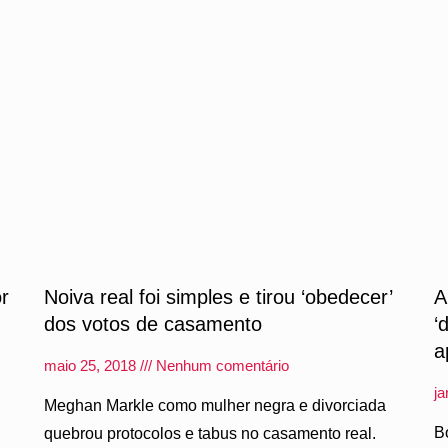
or
Noiva real foi simples e tirou ‘obedecer’
A
dos votos de casamento
‘
a
maio 25, 2018
Nenhum comentário
ja
Meghan Markle como mulher negra e divorciada
B
quebrou protocolos e tabus no casamento real.
,