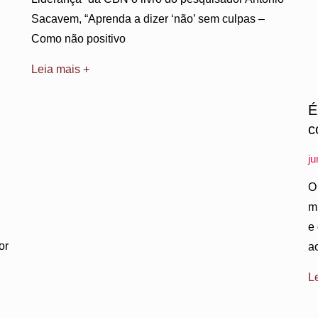
Sacavem, “Aprenda a dizer ‘não’ sem culpas –
Como não positivo
Leia mais +
É
c
j
O
m
e
or
a
L