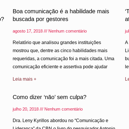
Boa comunicação é a habilidade mais
‘
o?
buscada por gestores
a
agosto 17, 2018
Nenhum comentário
ju
Relatório que analisou grandes instituições
A
mostrou que, dentre as cinco habilidades mais
L
requeridas, a comunicação foi a mais citada. Uma
b
comunicação eficiente e assertiva pode ajudar
l
Leia mais +
L
Como dizer ‘não’ sem culpa?
julho 20, 2018
Nenhum comentário
Dra. Leny Kyrillos abordou no “Comunicação e
Liderança” da CBN o livro do pesquisador Antonio