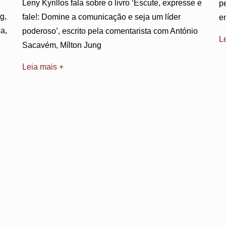
Leny Kyrillos fala sobre o livro ‘Escute, expresse e
p
g,
fale!: Domine a comunicação e seja um líder
e
a,
poderoso’, escrito pela comentarista com António
L
Sacavém, Mílton Jung
Leia mais +