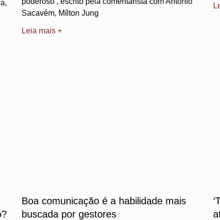
poderoso’, escrito pela comentarista com António
a,
L
Sacavém, Mílton Jung
Leia mais +
Boa comunicação é a habilidade mais
‘
o?
buscada por gestores
a