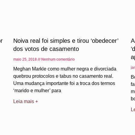
or
Noiva real foi simples e tirou ‘obedecer’
A
dos votos de casamento
‘
a
maio 25, 2018
Nenhum comentário
ja
Meghan Markle como mulher negra e divorciada
,
quebrou protocolos e tabus no casamento real.
B
Uma mudança importante foi a troca dos termos
f
‘marido e mulher’ para
m
b
Leia mais +
L