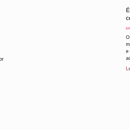
É
c
ju
O
m
e
a
or
L