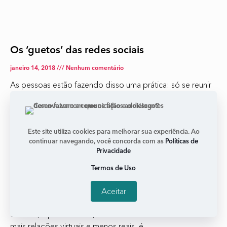
Os ‘guetos’ das redes sociais
janeiro 14, 2018
Nenhum comentário
As pessoas estão fazendo disso uma prática: só se reunir
em torno de quem tem a mesma opinião que a delas. É a
famosa bolha. Pesquisadora
Leia mais +
Este site utiliza cookies para melhorar sua experiência. Ao
continuar navegando, você concorda com as
Políticas de
Privacidade
Comunicação por celular pode se tornar um
vício
Termos de Uso
janeiro 14, 2018
Nenhum comentário
Aceitar
Esse tipo de comunicação é ‘pobre’ porque evita o
contato, a proximidade, o olho no olho. Se nós termos
mais relações virtuais e menos reais, é