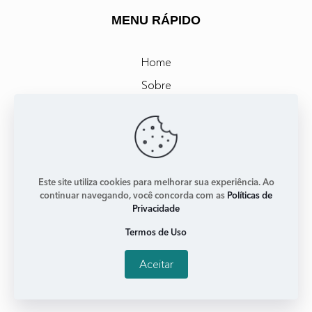
MENU RÁPIDO
Home
Sobre
Atendimento
Livros
Podcast
Nas redes
Este site utiliza cookies para melhorar sua experiência. Ao
continuar navegando, você concorda com as
Políticas de
Privacidade
© Copyright 2025. Todos os Direitos
Termos de Uso
Reservados
Aceitar